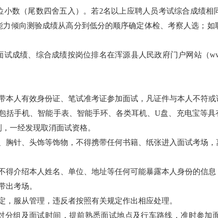
位小数（尾数四舍五入）。若2名以上应聘人员考试综合成绩相
能力倾向测验成绩从高分到低分的顺序确定体检、考察人选；如
成绩、综合成绩按岗位排名在浑源县人民政府门户网站（www．hu
携带本人有效身份证、笔试准考证参加面试，凡证件与本人不符或
（包括手机、智能手表、智能手环、各类耳机、U盘、充电宝等具
则，一经发现取消面试资格。
花、胸针、头饰等饰物，不得携带任何书籍、纸张进入面试考场，
，不得介绍本人姓名、单位、地址等任何可能暴露本人身份的信息
带出考场。
规定，服从管理，违反者按照有关规定作出相应处理。
对分组及面试时间，提前熟悉面试地点及行车路线，准时参加