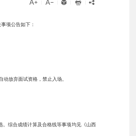





|
|
|
|
关事项公告如下：
为自动放弃面试资格，禁止入场。
选。综合成绩计算及合格线等事项均见《山西