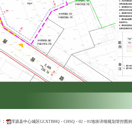
件：
浑源县中心城区GCXTBHQ－CHSQ－02－01地块详细规划管控图则．