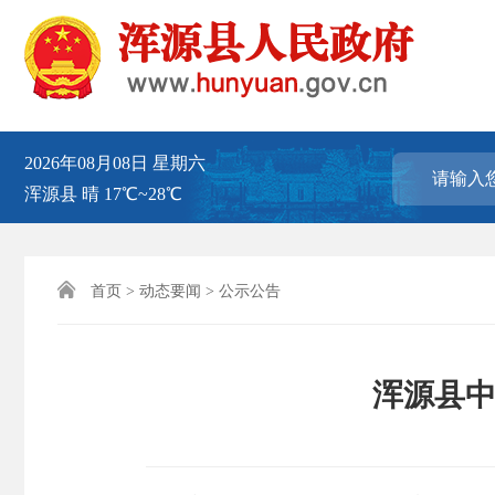
2026年08月08日
星期六
浑源县
晴
17℃~28℃

首页
>
动态要闻
>
公示公告
浑源县中心