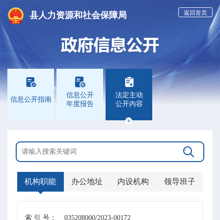
返回首页
县人力资源和社会保障局



信息公开
法定主动
信息公开指南
年度报告
公开内容


机构职能
办公地址
内设机构
领导班子
索 引 号：
035208000/2023-00172