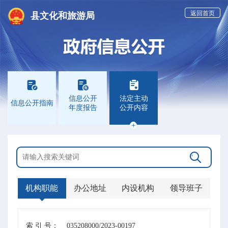
返回首页
县文化和旅游局



信息公开
法定主动
信息公开指南
年度报告
公开内容


机构职能
办公地址
内设机构
领导班子
索 引 号：
035208000/2023-00197