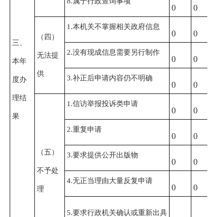
8.属于行政查询事项
0
0
1.本机关不掌握相关政府信息
0
0
（四）
三、
2.没有现成信息需要另行制作
无法提
0
0
本年
供
3.补正后申请内容仍不明确
度办
0
0
理结
1.信访举报投诉类申请
0
0
果
2.重复申请
0
0
（五）
3.要求提供公开出版物
0
0
不予处
4.无正当理由大量反复申请
0
0
理
5.要求行政机关确认或重新出具