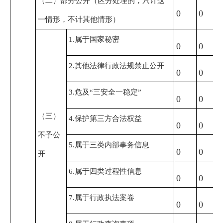
（二）部分公开
（区分处理的，只计这
0
0
一情形，不计其他情形）
1.属于国家秘密
0
0
2.其他法律行政法规禁止公开
0
0
3.危及“三安全一稳定”
0
0
（三）
4.保护第三方合法权益
0
0
不予公
5.属于三类内部事务信息
0
0
开
6.属于四类过程性信息
0
0
7.属于行政执法案卷
0
0