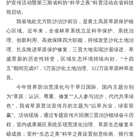
护宣传活动暨第三期省科协“科学之夜”科普活动在省科技
馆启动。
我省地处北方防沙治沙前沿，是黄土高原草原保护核
心区域。近年来，全省林草系统立足科学保护、系统治
理、创新利用、高效保障四大职能，持续攻坚沙化土地治
理、扎实推进草原保护修复，三晋大地实现沙退绿进、草
盛景新的历史性转变，区域生态环境持续向好。“十四
五”期间完成97．5万亩沙化土地治理、322万亩草原种草改
良。
今年世界防治荒漠化与干旱日国际、国内主题分别
为“草原：认识、尊重、修复”“人人参与治沙，代代共享绿
色”，我省草原普法宣传月的主题为“以草兴业，绿富双
赢”。活动现场，通过专题宣传片回溯三晋治沙植绿奋斗历
程，室内成果展区系统呈现荒漠化治理、草原生态修复丰
硕成效；室外“生态之美”科学之夜设置创意绘画、骑行发