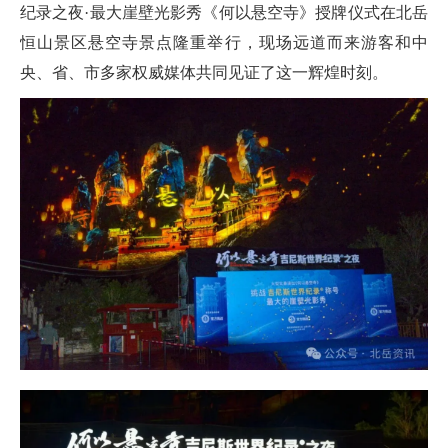
纪录之夜·最大崖壁光影秀《何以悬空寺》授牌仪式在北岳
恒山景区悬空寺景点隆重举行，现场远道而来游客和中
央、省、市多家权威媒体共同见证了这一辉煌时刻。