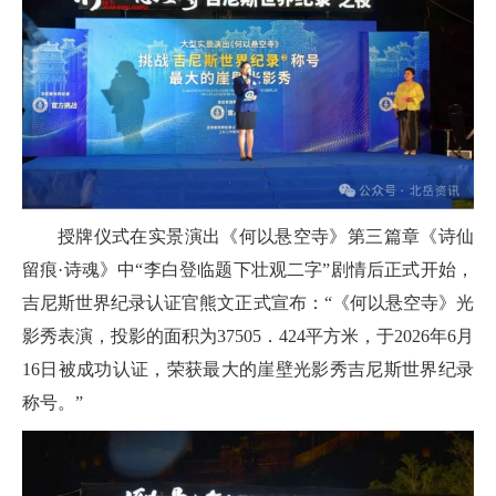
授牌仪式在实景演出《何以悬空寺》第三篇章《诗仙
留痕·诗魂》中“李白登临题下壮观二字”剧情后正式开始，
吉尼斯世界纪录认证官熊文正式宣布：“《何以悬空寺》光
影秀表演，投影的面积为37505．424平方米，于2026年6月
16日被成功认证，荣获最大的崖壁光影秀吉尼斯世界纪录
称号。”