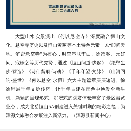
大型山水实景演出《何以悬空寺》深度融合恒山文
化、悬空寺历史以及恒山黄芪等本土特色元素，以“叩问天
地、解密悬空寺”为核心，时空串联李白、徐霞客、元好
问、寇谦之等历代先贤，通过《恒山问道·缘起》《绝壁生
佛·营造》《诗仙留痕·诗魂》《千年守望·文脉》《山河回
响·盛世》《何以悬空·永恒》六大主题篇章层层递进、徐
徐铺展千年文脉传奇，让千年古建在夜色中焕发全新生
机，新颖的呈现形式、沉浸式的观赏体验丰富了景区游览
业态，成为北岳恒山5A创建进入关键时期的精彩之笔，为
浑源文旅融合发展注入新活力。（浑源县新闻中心）