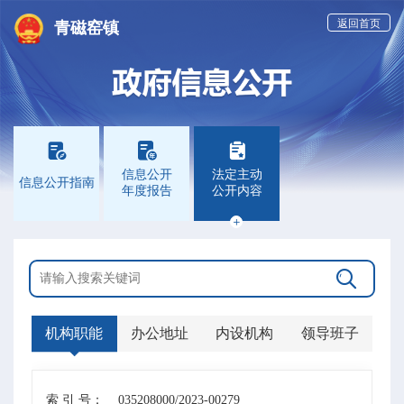
返回首页
青磁窑镇



信息公开
法定主动
信息公开指南
年度报告
公开内容


机构职能
办公地址
内设机构
领导班子
索 引 号：
035208000/2023-00279