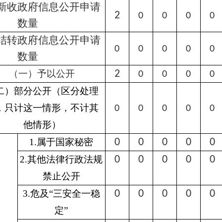
新收政府信息公开申请
2
0
0
0
0
数量
结转政府信息公开申请
0
0
0
0
0
数量
（一）予以公开
2
0
0
0
0
二）部分公开（区分处理
，只计这一情形，不计其
0
0
0
0
0
他情形）
1.属于国家秘密
0
0
0
0
0
2.其他法律行政法规
0
0
0
0
0
禁止公开
3.危及“三安全一稳
0
0
0
0
0
定”