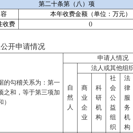
第二十条第（八）项
内容
本年收费金额（单位：万元）
0
性收费
息公开申请情况
申请人情况
法人或其他组
社
法
据的勾稽关系为：第一
自
商
科
会
律
项之和，等于第三项加
然
业
研
公
服
和）
人
企
机
益
务
业
构
组
机
织
构