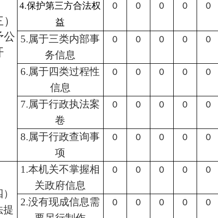
4.保护第三方合法权
0
0
0
0
0
三）
益
予公
5.属于三类内部事
0
0
0
0
0
开
务信息
6.属于四类过程性
0
0
0
0
0
信息
7.属于行政执法案
0
0
0
0
0
卷
8.属于行政查询事
0
0
0
0
0
项
1.本机关不掌握相
0
0
0
0
0
关政府信息
四）
2.没有现成信息需
0
0
0
0
0
法提