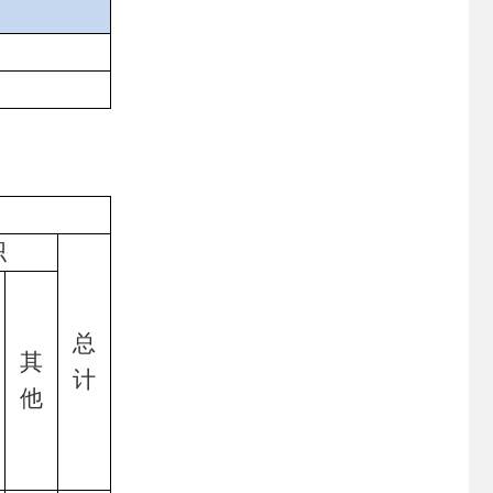
织
总
其
计
他