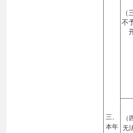
（
不
三、
（
本年
无