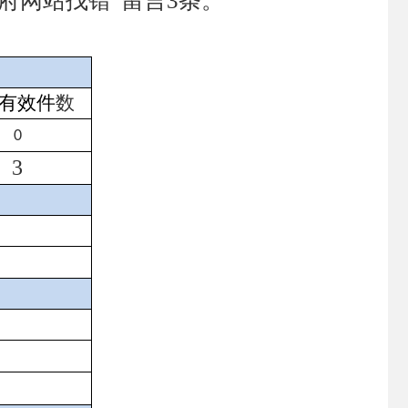
府网站找错”留言3条。
有效件
数
0
3