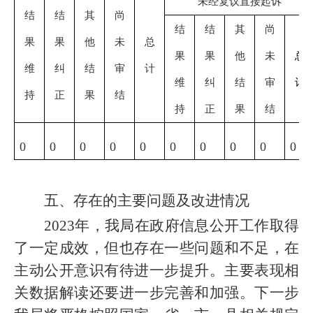
未经复议直接起诉
结
结
其
尚
结
结
其
尚
果
果
他
未
总
果
果
他
未
总
维
纠
结
审
计
维
纠
结
审
计
持
正
果
结
持
正
果
结
0
0
0
0
0
0
0
0
0
0
五、存在的主要问题及改进情况
2023年，我局在政府信息公开工作取得
了一定成效，但也存在一些问题和不足，在
主动公开意识有待进一步提升。主要表现相
关数据解读还要进一步完善和加强。下一步