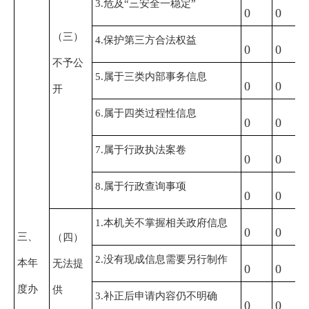
3.危及“三安全一稳定”
0
0
（三）
4.保护第三方合法权益
0
0
不予公
5.属于三类内部事务信息
0
0
开
6.属于四类过程性信息
0
0
7.属于行政执法案卷
0
0
8.属于行政查询事项
0
0
1.本机关不掌握相关政府信息
0
0
三、
（四）
2.没有现成信息需要另行制作
本年
无法提
0
0
度办
供
3.补正后申请内容仍不明确
0
0