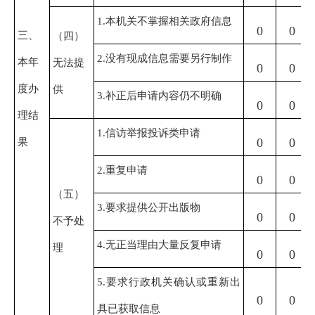
1.本机关不掌握相关政府信息
0
0
三、
（四）
2.没有现成信息需要另行制作
本年
无法提
0
0
度办
供
3.补正后申请内容仍不明确
0
0
理结
1.信访举报投诉类申请
果
0
0
2.重复申请
0
0
（五）
3.要求提供公开出版物
0
0
不予处
4.无正当理由大量反复申请
理
0
0
5.要求行政机关确认或重新出
0
0
具已获取信息