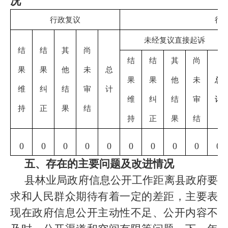
况
行政复议
行
未经复议直接起诉
结
结
其
尚
结
结
其
尚
果
果
他
未
总
果
果
他
未
总
维
纠
结
审
计
维
纠
结
审
计
持
正
果
结
持
正
果
结
0
0
0
0
0
0
0
0
0
0
五、存在的主要问题及改进情况
县林业局政府信息公开工作距离县政府要
求和人民群众期待有着一定的差距，主要表
现在政府信息公开主动性不足、公开内容不