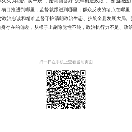
牢久久为功的“实干观”，始终回答好“怎样创造政绩”。要围绕
督，项目推进到哪里，监督就跟进到哪里；群众反映的堵点在哪里
对政治忠诚和精准监督守护清朗政治生态、护航全县发展大局。要
自身存在的偏差，从根子上剔除党性不纯，政治执行力不足、政
扫一扫在手机上查看当前页面