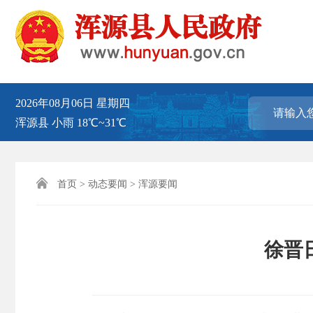
2026年08月06日
星期四
浑源县
小雨
18℃~31℃

首页
>
动态要闻
>
浑源要闻
徐晋