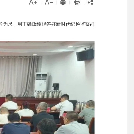





|
|
|
|
担当为尺，用正确政绩观答好新时代纪检监察赶