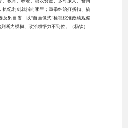
医疗、教育、养老、惠农资金、乡村振兴、营商
，执纪利剑就指向哪里；重拳纠治打折扣、搞
反躬自省，以“自画像式”检视校准政绩观偏
治判断力模糊、政治领悟力不到位。（杨钦）