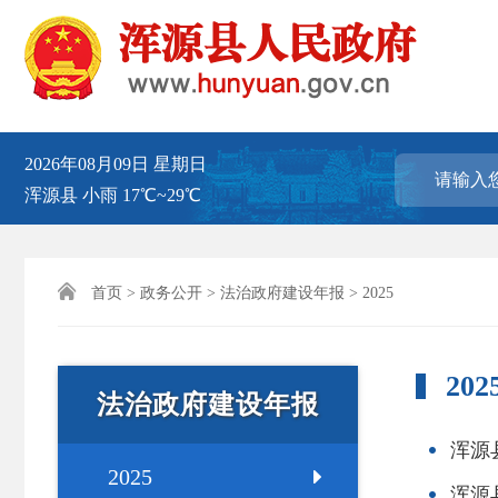
2026年08月09日
星期日
浑源县
小雨
17℃~29℃

首页
>
政务公开
>
法治政府建设年报
> 2025
202
法治政府建设年报
浑源
2025
浑源